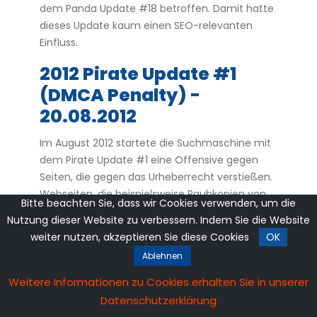
dem Panda Update #18 betroffen. Damit hatte
dieses Update kaum einen SEO-relevanten
Einfluss.
2012 Pirate Update #1
(DMCA Penalty) -
20.08.2012
Im August 2012 startete die Suchmaschine mit
dem Pirate Update #1 eine Offensive gegen
Seiten, die gegen das Urheberrecht verstießen.
Webseiten, die beispielsweise Raubkopien von
Bitte beachten Sie, dass wir Cookies verwenden, um die
Filmen oder Musik anboten, wurden im
Nutzung dieser Website zu verbessern. Indem Sie die Website
Suchindex stark abgestuft oder komplett
weiter nutzen, akzeptieren Sie diese Cookies
OK
daraus gestrichen. Vertrauenswürdige Seiten
Ablehnen
profitierten dadurch mit einer Aufwertung und
einem Anstieg im Ranking.
Weitere Informationen zu Cookies erhalten Sie in unserer
Datenschutzerklärung
2012 Panda Update #17 -