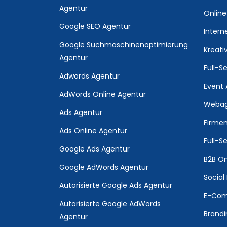
Agentur
Online
Google SEO Agentur
Intern
Google Suchmaschinenoptimierung
Kreati
Agentur
Full-S
Adwords Agentur
Event 
AdWords Online Agentur
Webag
Ads Agentur
Firmen
Ads Online Agentur
Full-S
Google Ads Agentur
B2B On
Google AdWords Agentur
Social
Autorisierte Google Ads Agentur
E-Com
Autorisierte Google AdWords
Brandi
Agentur