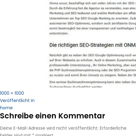
Vollständige
1000 × 1000
Beitragsnavigation
Größe
Veröffentlicht in
home
Schreibe einen Kommentar
Deine E-Mail-Adresse wird nicht veröffentlicht.
Erforderliche
Felder sind mit
*
markiert