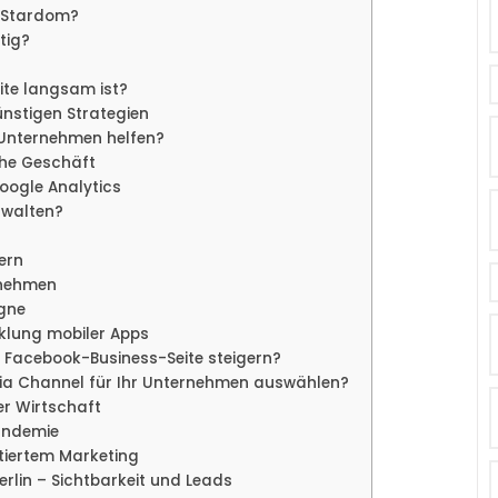
O Stardom?
tig?
ite langsam ist?
nstigen Strategien
 Unternehmen helfen?
he Geschäft
Google Analytics
rwalten?
ern
rnehmen
agne
klung mobiler Apps
 Facebook-Business-Seite steigern?
dia Channel für Ihr Unternehmen auswählen?
er Wirtschaft
andemie
ntiertem Marketing
lin – Sichtbarkeit und Leads