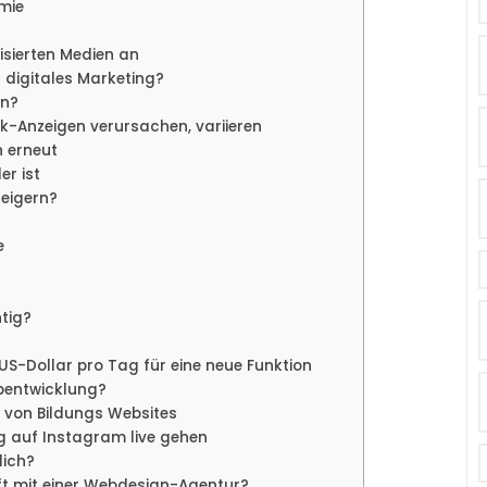
mie
isierten Medien an
r digitales Marketing?
ln?
ok-Anzeigen verursachen, variieren
n erneut
er ist
teigern?
e
tig?
 US-Dollar pro Tag für eine neue Funktion
ebentwicklung?
 von Bildungs Websites
g auf Instagram live gehen
lich?
aft mit einer Webdesign-Agentur?