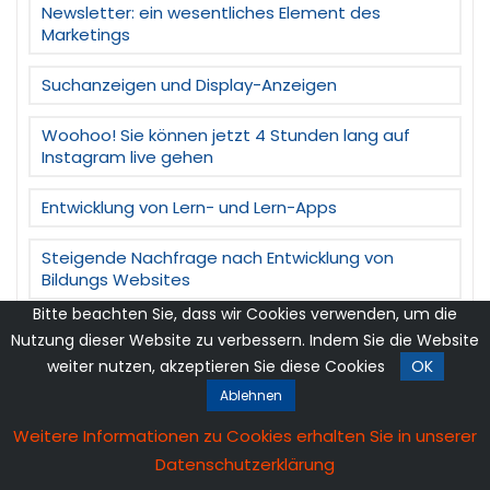
Newsletter: ein wesentliches Element des
Marketings
Suchanzeigen und Display-Anzeigen
Woohoo! Sie können jetzt 4 Stunden lang auf
Instagram live gehen
Entwicklung von Lern- und Lern-Apps
Steigende Nachfrage nach Entwicklung von
Bildungs Websites
Bitte beachten Sie, dass wir Cookies verwenden, um die
Google AdWords auf Bildungswebsites
Nutzung dieser Website zu verbessern. Indem Sie die Website
weiter nutzen, akzeptieren Sie diese Cookies
OK
SEO – Der Anstieg der Nachfrage während der
Ablehnen
Pandemie
Weitere Informationen zu Cookies erhalten Sie in unserer
Nachfrage nach Website-Entwicklung im Jahr
Datenschutzerklärung
2020?