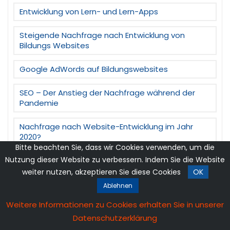
Entwicklung von Lern- und Lern-Apps
Steigende Nachfrage nach Entwicklung von
Bildungs Websites
Google AdWords auf Bildungswebsites
SEO – Der Anstieg der Nachfrage während der
Pandemie
Nachfrage nach Website-Entwicklung im Jahr
2020?
Bitte beachten Sie, dass wir Cookies verwenden, um die
Nutzung dieser Website zu verbessern. Indem Sie die Website
Wie mache ich eine Website SEO-freundlich?
weiter nutzen, akzeptieren Sie diese Cookies
OK
Anforderungen an die App-Entwicklung während
Ablehnen
einer Pandemie
Weitere Informationen zu Cookies erhalten Sie in unserer
Google AdWords – Bedeutung dieser Pandemie
Datenschutzerklärung