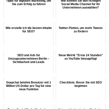
Tipps für digitales Marketing, um
Wie können Sie den richtigen
Sie zum Erfolg zu führen
Social Media Channel für Ihr
Unternehmen auswählen?
Wie erstelle ich die besten Inhalte
Twitter-Flotten, um mehr Tweets
für SEO?
zu fördern
SEO und Ads für
Neue Metrik "Erste 24 Stunden"
Umzugsunternehmen Berlin –
zu YouTube hinzugefügt
Sichtbarkeit und Leads
Snapchat belohnt Benutzer mit 1
Checkliste: Bevor Sie mit SEO
Million US-Dollar pro Tag für eine
beginnen
neue Funktion