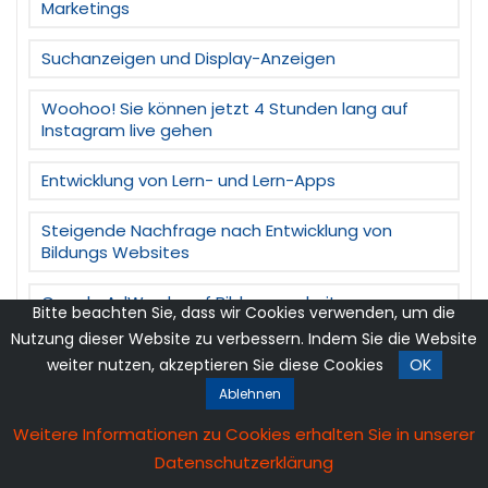
Marketings
Suchanzeigen und Display-Anzeigen
Woohoo! Sie können jetzt 4 Stunden lang auf
Instagram live gehen
Entwicklung von Lern- und Lern-Apps
Steigende Nachfrage nach Entwicklung von
Bildungs Websites
Google AdWords auf Bildungswebsites
Bitte beachten Sie, dass wir Cookies verwenden, um die
Nutzung dieser Website zu verbessern. Indem Sie die Website
SEO – Der Anstieg der Nachfrage während der
weiter nutzen, akzeptieren Sie diese Cookies
OK
Pandemie
Ablehnen
Nachfrage nach Website-Entwicklung im Jahr
Weitere Informationen zu Cookies erhalten Sie in unserer
2020?
Datenschutzerklärung