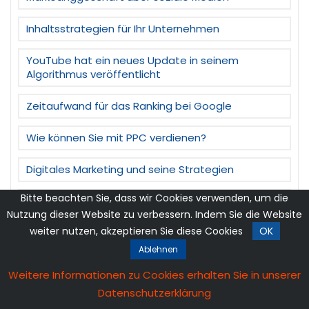
Inhaltsstrategien für Ihr Unternehmen
YouTube hat ein neues Update in seinem
Algorithmus veröffentlicht
Zeitaufwand für das Ranking bei Google
Wie können Sie mit PPC verdienen?
Digitales Marketing und seine Strategien
Bitte beachten Sie, dass wir Cookies verwenden, um die
Wie kann Social Media Marketing Ihrem
Unternehmen helfen?
Nutzung dieser Website zu verbessern. Indem Sie die Website
weiter nutzen, akzeptieren Sie diese Cookies
OK
Newsletter: ein wesentliches Element des
Ablehnen
Marketings
Weitere Informationen zu Cookies erhalten Sie in unserer
Suchanzeigen und Display-Anzeigen
Datenschutzerklärung