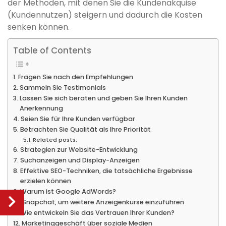
der Methoden, mit denen Sie die Kundenakquise
(Kundennutzen) steigern und dadurch die Kosten
senken können.
Table of Contents
Fragen Sie nach den Empfehlungen
Sammeln Sie Testimonials
Lassen Sie sich beraten und geben Sie Ihren Kunden
Anerkennung
Seien Sie für Ihre Kunden verfügbar
Betrachten Sie Qualität als Ihre Priorität
Related posts:
Strategien zur Website-Entwicklung
Suchanzeigen und Display-Anzeigen
Effektive SEO-Techniken, die tatsächliche Ergebnisse
erzielen können
Warum ist Google AdWords?
Snapchat, um weitere Anzeigenkurse einzuführen
Wie entwickeln Sie das Vertrauen Ihrer Kunden?
Marketinggeschäft über soziale Medien