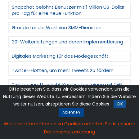
Snapchat belohnt Benutzer mit 1 Million US-Dollar
pro Tag für eine neue Funktion
Gründe für die Wahl von SMM-Diensten
301 Weiterleitungen und deren Implementierung
Digitales Marketing für das Modegeschäft
Twitter-Flotten, um mehr Tweets zu fördern
Twitter veröffentlicht Karussellanzeigen mit 2-6
Bitte beachten Sie, dass wir Cookies verwenden, um die
Bildern oder Videos
Nutzung dieser Website zu verbessern. Indem Sie die Website
weiter nutzen, akzeptieren Sie diese Cookies
OK
Facebook Poll Ads und der beste Weg, sie zu
machen
Ablehnen
Weitere Informationen zu Cookies erhalten Sie in unserer
Snapchat, um weitere Anzeigenkurse einzuführen
Datenschutzerklärung